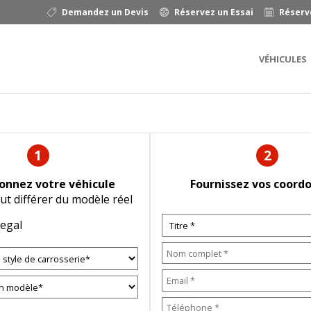
Demandez un Devis
Réservez un Essai
Réserv
VÉHICULES
1
2
ionnez votre véhicule
Fournissez vos coord
ut différer du modèle réel