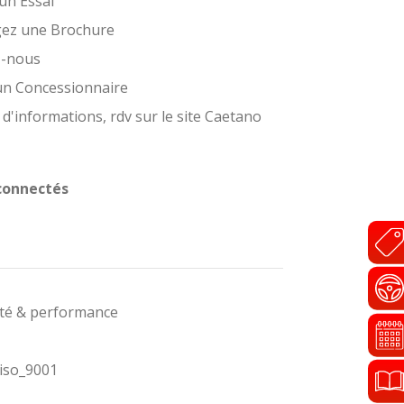
un Essai
gez une Brochure
z-nous
un Concessionnaire
 d'informations, rdv sur le site Caetano
connectés
ité & performance