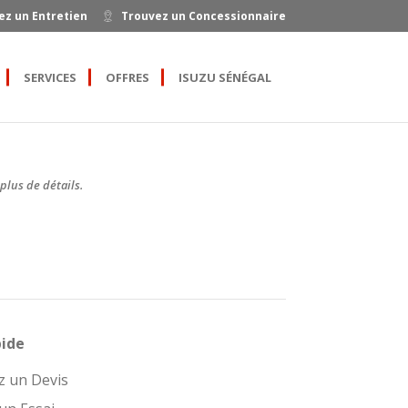
ez un Entretien
Trouvez un Concessionnaire
SERVICES
OFFRES
ISUZU SÉNÉGAL
plus de détails.
pide
 un Devis