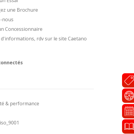
un Essai
gez une Brochure
z-nous
un Concessionnaire
 d'informations, rdv sur le site Caetano
connectés
ité & performance