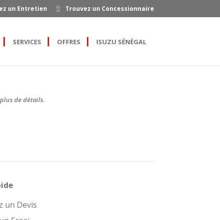
ez un Entretien
Trouvez un Concessionnaire
SERVICES
OFFRES
ISUZU SÉNÉGAL
plus de détails.
pide
 un Devis