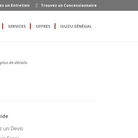
ez un Entretien
Trouvez un Concessionnaire
SERVICES
OFFRES
ISUZU SÉNÉGAL
plus de détails.
pide
 un Devis