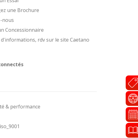
un Essai
gez une Brochure
z-nous
un Concessionnaire
 d'informations, rdv sur le site Caetano
connectés
ité & performance